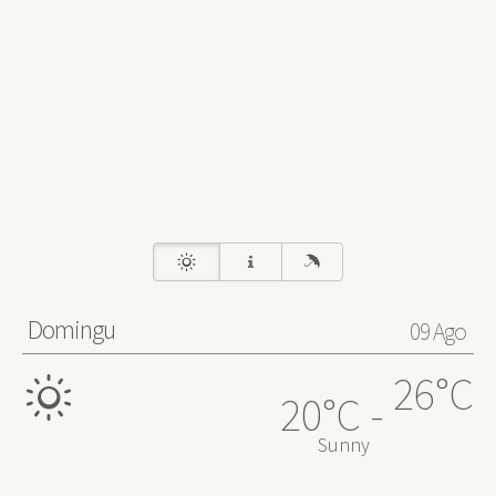
0
➤
Domingu
09 Ago
26°C
20°C
Sunny