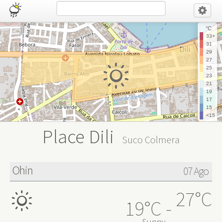
°C
33+
31
29
27
25
23
21
19
17
15
<15
Place Dili
Suco Colmera
Ohin
07 Ago
27°C
19°C
Sunny