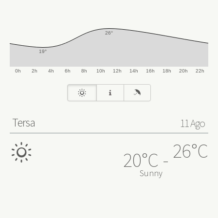
➤
26°
19°
0h
2h
4h
6h
8h
10h
12h
14h
16h
18h
20h
22h
Tersa
11 Ago
26°C
20°C
Sunny
0