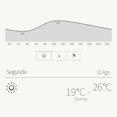
0
➤
26°
20°
0h
2h
4h
6h
8h
10h
12h
14h
16h
18h
20h
22h
Segunda
10 Ago
26°C
19°C
Sunny
0