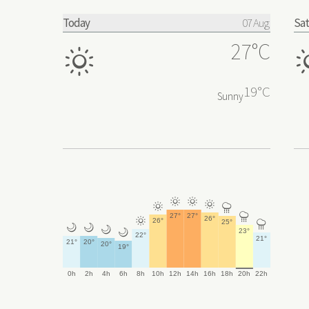
Today
07 Aug
Sat
27°C
19°C
Sunny
0%
e
e
➤
e
e
6
6
27°
27°
26°
e
26°
25°
6
w
w
w
w
23°
22°
21°
21°
20°
20°
19°
0h
2h
4h
6h
8h
10h
12h
14h
16h
18h
20h
22h