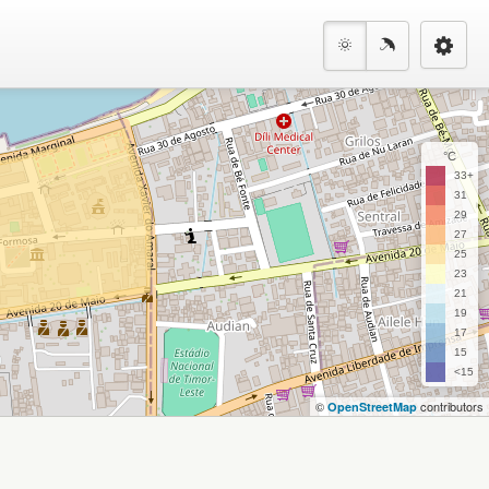
°C
33+
31
29
27
25
23
21
19
17
15
<15
©
contributors
OpenStreetMap